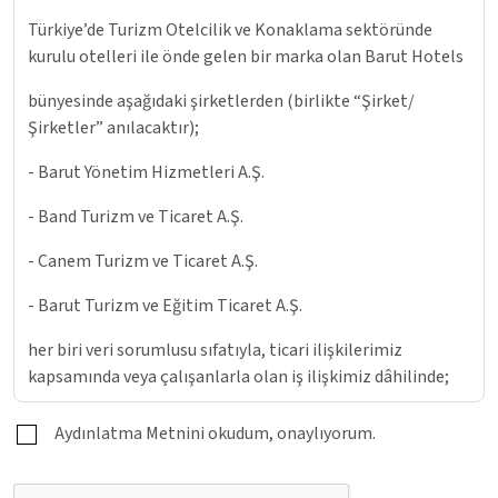
Türkiye’de Turizm Otelcilik ve Konaklama sektöründe
kurulu otelleri ile önde gelen bir marka olan Barut Hotels
bünyesinde aşağıdaki şirketlerden (birlikte “Şirket/
Şirketler” anılacaktır);
- Barut Yönetim Hizmetleri A.Ş.
- Band Turizm ve Ticaret A.Ş.
- Canem Turizm ve Ticaret A.Ş.
- Barut Turizm ve Eğitim Ticaret A.Ş.
her biri veri sorumlusu sıfatıyla, ticari ilişkilerimiz
kapsamında veya çalışanlarla olan iş ilişkimiz dâhilinde;
■ İşleme amacı ile bağlantılı, sınırlı ve ölçülü şekilde,
Aydınlatma Metnini okudum, onaylıyorum.
■ Duruma göre işverenin talep ettiği ve/veya sizlerin
işverenle paylaşmış olduğunuz kişisel verilerinizin,