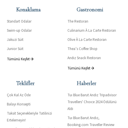
Özel Nitelikli
Konaklama
Gastronomi
Kişisel Veri
Standart Odalar
The Restoran
Sağlık poliçeleri, engeli ile ilgili sağlık raporları, sağlık
beyan belgesi, sağlık raporları,
Swim-up Odalar
Culinarium À La Carte Restoran
Jakuzi Süit
Olive À La Carte Restoran
hamilelik durumu, hamilelik raporu, meslek hastalığı
kayıtları, işe giriş muayene formu,
Junior Süit
Thea’s Coffee Shop
Andız Snack Restoran
Tümünü Keşfet
günlük hasta şikâyetleri, kullanmakta olduğu ilaçlar,
klinik geçmişi, akciğer grafisi, işitme
Tümünü Keşfet
testi, göz muayenesi, kan grubu bilgisi, sabıka kaydı, nüfus
Teklifler
Haberler
cüzdanı içerisinde yer alan din
Çok Kal Az Öde
Tuı Blue Barut Andız Tripadvisor
bilgisi hanesi, ehliyet belgesi içerisinde yer alan kan grubu
Travellers' Choıce 2024 Ödülünü
hanesi
Balayı Konsepti
Aldı
Taksit Seçenekleriyle Tatilinizi
Eğitim Bilgisi
Tuı Blue Barut Andız,
Ertelemeyin!
Booking.com Traveller Review
Öğrenim durumu, sertifika ve diploma fotokopileri, eğitim