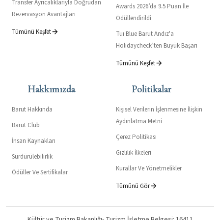
Transfer Ayrıcalıklarıyla Doğrudan
Awards 2026’da 9.5 Puan İle
ve beceriler, özgeçmiş (CV)
Rezervasyon Avantajları
Ödüllendirildi
bilgileri,
Tümünü Keşfet
Tuı Blue Barut Andız'a
Holidaycheck’ten Büyük Başarı
Görsel ve İşitsel
Tümünü Keşfet
Veri
Fotoğraf, müşterilerle yapılan görüşmelerin yer aldığı ses
Hakkımızda
Politikalar
kayıtları, kapalı devre güvenlik
Barut Hakkında
Kişisel Verilerin İşlenmesine İlişkin
kamerası görüntüleri, Personel Devam Takip Sistemi için
Aydınlatma Metni
Barut Club
kayıt edilmiş parmak izi, Yüz
Çerez Politikası
İnsan Kaynakları
tanıma sistemi vb.
Gizlilik İlkeleri
Sürdürülebilirlik
Kurallar Ve Yönetmelikler
Çalışan Performans
Ödüller Ve Sertifikalar
Tümünü Gör
ve Kariyer Gelişim
Bilgisi
Kültür ve Turizm Bakanlığı- Turizm İşletme Belgesi: 16411