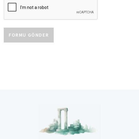
■ İşlenmelerini gerektiren amaç çerçevesinde;
Kaydedileceğini, depolanacağını, muhafaza edileceğini,
yeniden düzenleneceğini, işleneceğini, kanunen bu
FORMU GÖNDER
kişisel verileri talep etmeye yetkili olan kurumlar ile
paylaşılacağını ve KVKK'nın öngördüğü şartlarda, yurtiçi
veya
yurtdışı üçüncü kişilere aktarılacağını, devredileceğini,
sınıflandırılabileceğini ve KVKK'da sayılan sair şekillerde
işlenebileceğini bildiririz.
İŞLENEN KİŞİSEL VERİLERİNİZ
Tarafımızca çalışanlara ilişkin aşağıdakileri de kapsayan
ad-soyadı, e-posta adresi, telefon numarası, referans