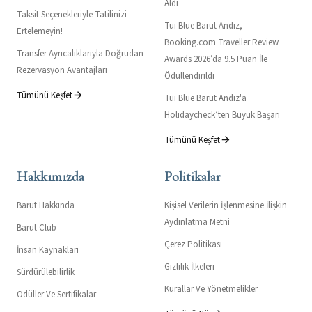
Aldı
Taksit Seçenekleriyle Tatilinizi
Tuı Blue Barut Andız,
Ertelemeyin!
Booking.com Traveller Review
Transfer Ayrıcalıklarıyla Doğrudan
Awards 2026’da 9.5 Puan İle
Rezervasyon Avantajları
Ödüllendirildi
Tümünü Keşfet
Tuı Blue Barut Andız'a
Holidaycheck’ten Büyük Başarı
Tümünü Keşfet
Hakkımızda
Politikalar
Barut Hakkında
Kişisel Verilerin İşlenmesine İlişkin
Aydınlatma Metni
Barut Club
Çerez Politikası
İnsan Kaynakları
Gizlilik İlkeleri
Sürdürülebilirlik
Kurallar Ve Yönetmelikler
Ödüller Ve Sertifikalar