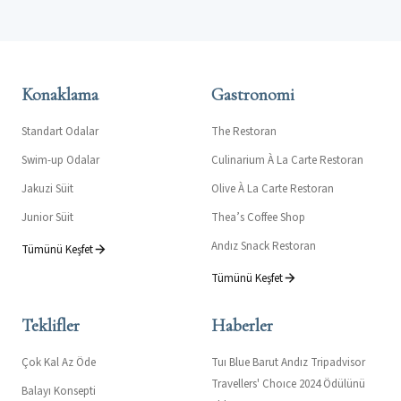
Konaklama
Gastronomi
Standart Odalar
The Restoran
Swim-up Odalar
Culinarium À La Carte Restoran
Jakuzi Süit
Olive À La Carte Restoran
Junior Süit
Thea’s Coffee Shop
Andız Snack Restoran
Tümünü Keşfet
Tümünü Keşfet
Teklifler
Haberler
Çok Kal Az Öde
Tuı Blue Barut Andız Tripadvisor
Travellers' Choıce 2024 Ödülünü
Balayı Konsepti