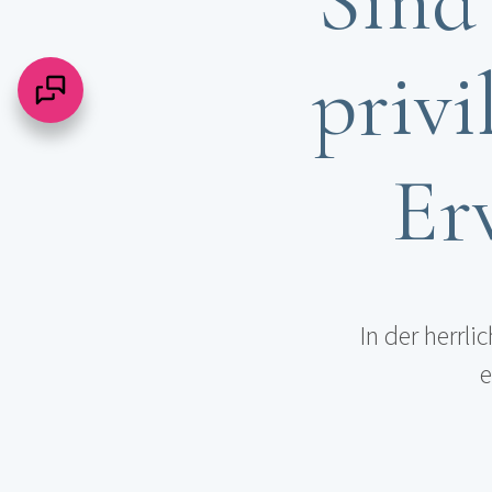
Sind 
privi
Er
In der herrl
e