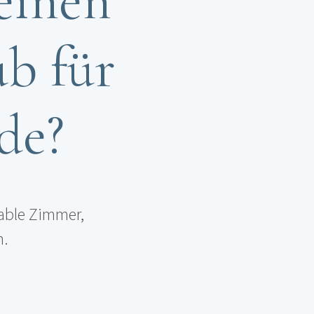
 einen
ub für
de?
table Zimmer,
n.