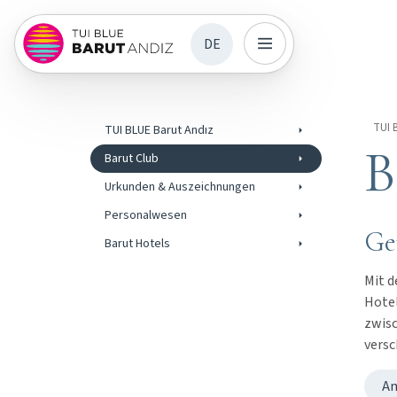
DE
TUI 
TUI BLUE Barut Andız
B
Barut Club
Urkunden & Auszeichnungen
Personalwesen
Ge
Barut Hotels
Mit d
Hotel
zwisc
versc
A