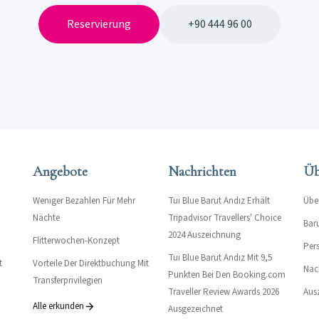
Reservierung
+90 444 96 00
Angebote
Nachrichten
Üb
Weniger Bezahlen Für Mehr
Tui Blue Barut Andız Erhält
Übe
Nächte
Tripadvisor Travellers' Choice
Bar
2024 Auszeichnung
Flitterwochen-Konzept
Per
Tui Blue Barut Andız Mit 9,5
t
Vorteile Der Direktbuchung Mit
Nac
Punkten Bei Den Booking.com
Transferprivilegien
Traveller Review Awards 2026
Aus
Alle erkunden
Ausgezeichnet