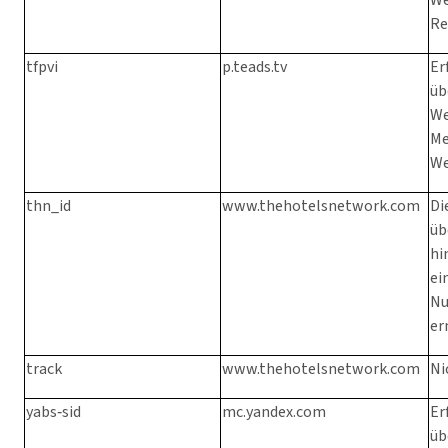
We
Re
tfpvi
p.teads.tv
Er
üb
We
Me
We
thn_id
www.thehotelsnetwork.com
Di
üb
hi
ei
Nu
er
track
www.thehotelsnetwork.com
Ni
yabs‑sid
mc.yandex.com
Er
üb