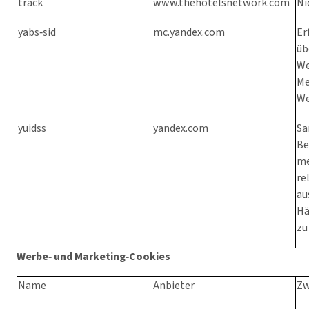
track
www.thehotelsnetwork.com
Ni
yabs‑sid
mc.yandex.com
Er
üb
We
Me
We
yuidss
yandex.com
Sa
Be
me
re
au
Hä
zu
Werbe‑ und Marketing‑Cookies
Name
Anbieter
Zw