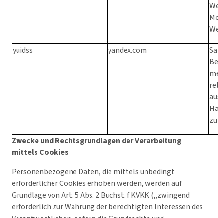
We
Me
We
yuidss
yandex.com
Sa
Be
me
re
au
Hä
zu
Zwecke und Rechtsgrundlagen der Verarbeitung
mittels Cookies
Personenbezogene Daten, die mittels unbedingt
erforderlicher Cookies erhoben werden, werden auf
Grundlage von Art. 5 Abs. 2 Buchst. f KVKK („zwingend
erforderlich zur Wahrung der berechtigten Interessen des