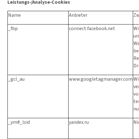
Leistungs‑/Analyse‑Cookies
Name
Anbieter
Zw
_fbp
connect.facebook.net
Wi
um
We
be
Re
Dr
_gcl_au
www.googletagmanager.com
Wi
ve
vo
te
nu
_ym#_lsid
yandex.ru
Ni