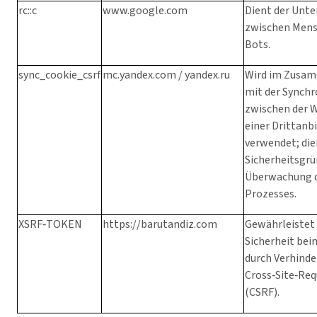
rc::c
www.google.com
Dient der Unt
zwischen Mens
Bots.
sync_cookie_csrf
mc.yandex.com / yandex.ru
Wird im Zusa
mit der Synchr
zwischen der 
einer Drittan
verwendet; die
Sicherheitsgrü
Überwachung d
Prozesses.
XSRF‑TOKEN
https://barutandiz.com
Gewährleistet 
Sicherheit be
durch Verhind
Cross‑Site‑Req
(CSRF).