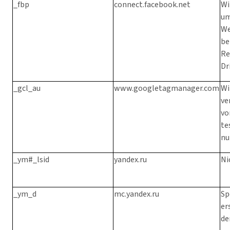
_fbp
connect.facebook.net
Wi
um
We
be
Re
Dr
_gcl_au
www.googletagmanager.com
Wi
ve
vo
te
nu
_ym#_lsid
yandex.ru
Ni
_ym_d
mc.yandex.ru
Sp
er
de