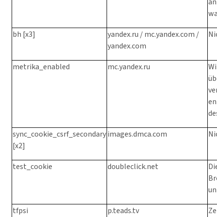
an
wa
bh [x3]
yandex.ru / mc.yandex.com /
Ni
yandex.com
metrika_enabled
mc.yandex.ru
Wi
üb
ve
en
de
sync_cookie_csrf_secondary
images.dmca.com
Ni
[x2]
test_cookie
doubleclick.net
Di
Br
un
tfpsi
p.teads.tv
Ze