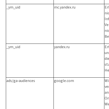
_ym_uid
mc.yandex.ru
Er
ni
In
Ve
ni
Be
_ym_uid
yandex.ru
Er
un
di
st
He
ads/ga‑audiences
google.com
Wi
ve
an
On
We