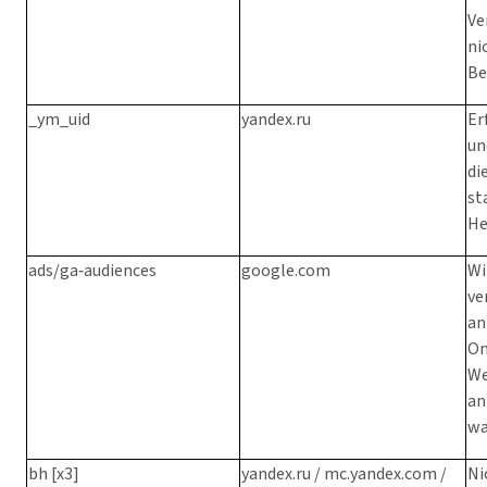
Ve
ni
Be
_ym_uid
yandex.ru
Er
un
di
st
He
ads/ga‑audiences
google.com
Wi
ve
an
On
We
an
wa
bh [x3]
yandex.ru / mc.yandex.com /
Ni