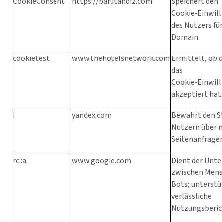
CookieConsent
https://barutandiz.com
Speichert den
Cookie‑Einwil
des Nutzers für
Domain.
cookietest
www.thehotelsnetwork.com
Ermittelt, ob 
das
Cookie‑Einwill
akzeptiert hat
i
yandex.com
Bewahrt den S
Nutzern über 
Seitenanfrage
rc::a
www.google.com
Dient der Unt
zwischen Mens
Bots; unterstü
verlässliche
Nutzungsberic