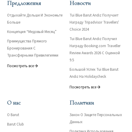
Предложения
Новости
Отдыхайте Дольше И Экономьте
Tui Blue Barut Andız Получает
Больше
Награду Tripadvisor Travellers'
Choice 2024
Концепция “Медовый Месяц”
Tui Blue Barut Andız Получил
Преимущества Прямого
Награду Booking.com Traveller
Бронирования С
Review Awards 2026 С Оценкой
Трансферными Привилегиями
9.5
Посмотреть все
Большой Успех Tui Blue Barut
Andız На Holidaycheck
Посмотреть все
О нас
Политики
О Barut
Закон О Защите Персональных
Данных
Barut Club
Политика Использования