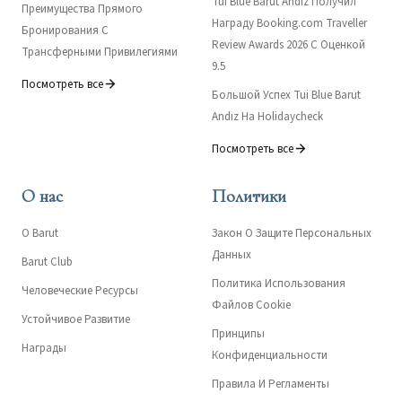
Tui Blue Barut Andız Получил
Преимущества Прямого
Награду Booking.com Traveller
Бронирования С
Review Awards 2026 С Оценкой
Трансферными Привилегиями
9.5
Посмотреть все
Большой Успех Tui Blue Barut
Andız На Holidaycheck
Посмотреть все
О нас
Политики
О Barut
Закон О Защите Персональных
Данных
Barut Club
Политика Использования
Человеческие Ресурсы
Файлов Cookie
Устойчивое Развитие
Принципы
Награды
Конфиденциальности
Правила И Регламенты