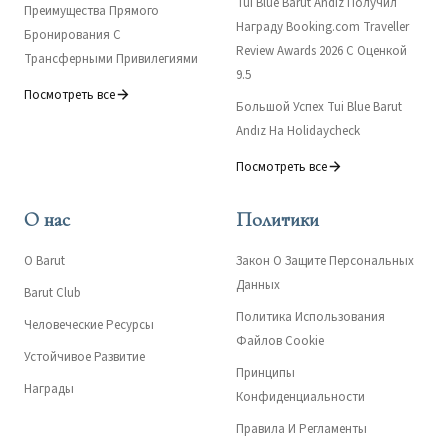
Tui Blue Barut Andız Получил
Преимущества Прямого
Награду Booking.com Traveller
Бронирования С
Review Awards 2026 С Оценкой
Трансферными Привилегиями
9.5
Посмотреть все
Большой Успех Tui Blue Barut
Andız На Holidaycheck
Посмотреть все
О нас
Политики
О Barut
Закон О Защите Персональных
Данных
Barut Club
Политика Использования
Человеческие Ресурсы
Файлов Cookie
Устойчивое Развитие
Принципы
Награды
Конфиденциальности
Правила И Регламенты