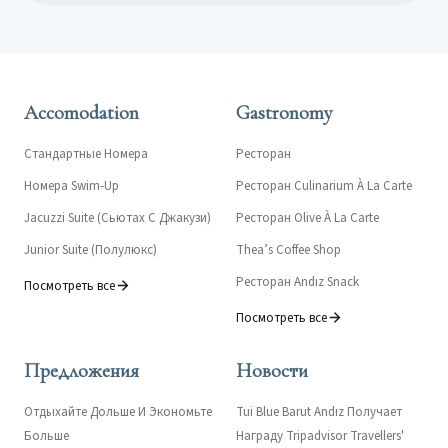
Accomodation
Gastronomy
Стандартные Номера
Ресторан
Номера Swim-Up
Ресторан Culinarium À La Carte
Jacuzzi Suite (Сьютах С Джакузи)
Ресторан Olive À La Carte
Junior Suite (Полулюкс)
Thea’s Coffee Shop
Ресторан Andız Snack
Посмотреть все
Посмотреть все
Предложения
Новости
Отдыхайте Дольше И Экономьте
Tui Blue Barut Andız Получает
Больше
Награду Tripadvisor Travellers'