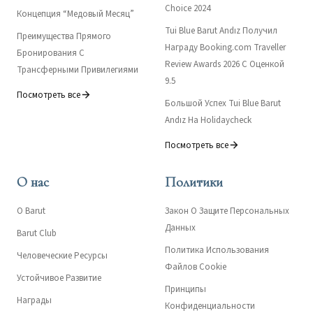
Choice 2024
Концепция “Медовый Месяц”
Tui Blue Barut Andız Получил
Преимущества Прямого
Награду Booking.com Traveller
Бронирования С
Review Awards 2026 С Оценкой
Трансферными Привилегиями
9.5
Посмотреть все
Большой Успех Tui Blue Barut
Andız На Holidaycheck
Посмотреть все
О нас
Политики
О Barut
Закон О Защите Персональных
Данных
Barut Club
Политика Использования
Человеческие Ресурсы
Файлов Cookie
Устойчивое Развитие
Принципы
Награды
Конфиденциальности