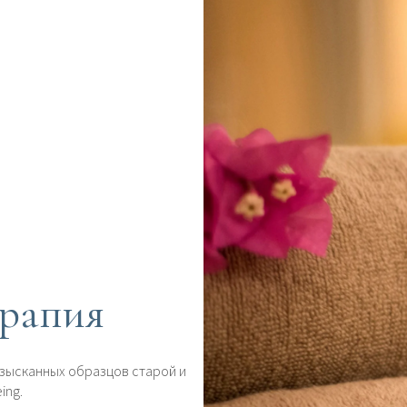
ерапия
зысканных образцов старой и
ing.