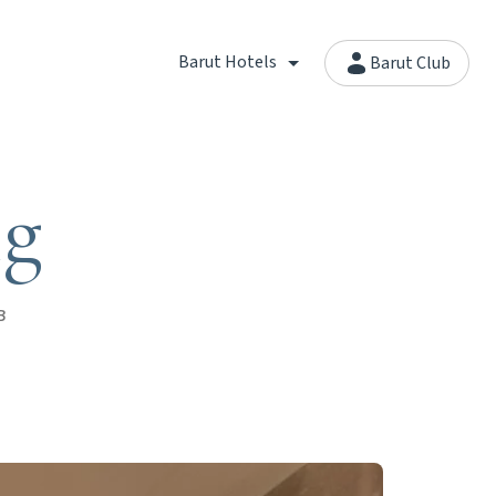
Barut Hotels
Barut Club
ng
в