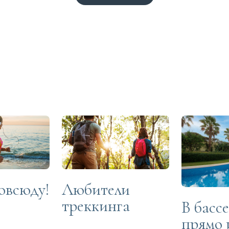
овсюду!
Любители
треккинга
В басс
прямо 