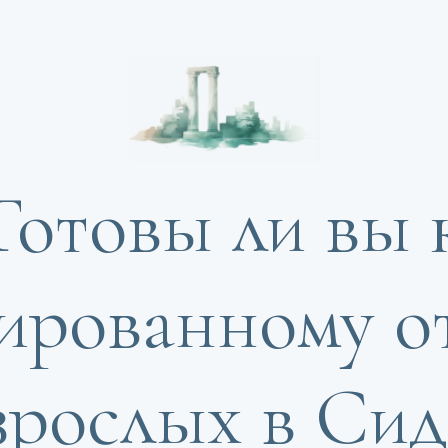
Готовы ли вы 
ированному о
зрослых в Сид