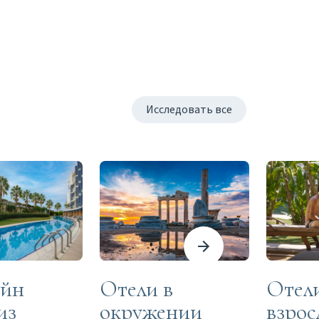
Исследовать все
ейн
Отели в
Отел
из
окружении
взрос