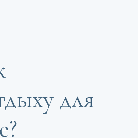
к
тдыху для
е?