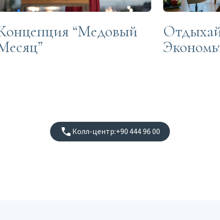
Концепция “Медовый
Отдыхай
Месяц”
Экономь
Колл-центр:
+90 444 96 00