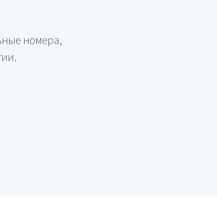
ьные номера,
гии.