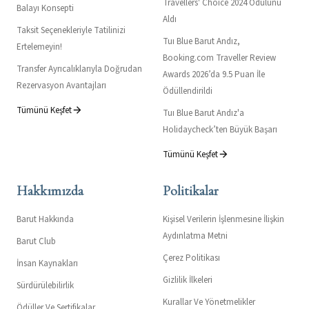
Travellers' Choıce 2024 Ödülünü
Balayı Konsepti
Aldı
Taksit Seçenekleriyle Tatilinizi
Tuı Blue Barut Andız,
Ertelemeyin!
Booking.com Traveller Review
Transfer Ayrıcalıklarıyla Doğrudan
Awards 2026’da 9.5 Puan İle
Rezervasyon Avantajları
Ödüllendirildi
Tümünü Keşfet
Tuı Blue Barut Andız'a
Holidaycheck’ten Büyük Başarı
Tümünü Keşfet
Hakkımızda
Politikalar
Barut Hakkında
Kişisel Verilerin İşlenmesine İlişkin
Aydınlatma Metni
Barut Club
Çerez Politikası
İnsan Kaynakları
Gizlilik İlkeleri
Sürdürülebilirlik
Kurallar Ve Yönetmelikler
Ödüller Ve Sertifikalar