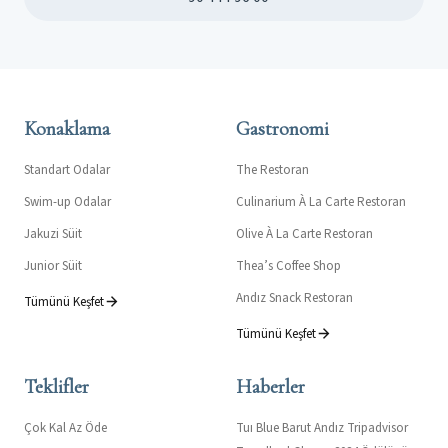
Konaklama
Gastronomi
Standart Odalar
The Restoran
Swim-up Odalar
Culinarium À La Carte Restoran
Jakuzi Süit
Olive À La Carte Restoran
Junior Süit
Thea’s Coffee Shop
Andız Snack Restoran
Tümünü Keşfet
Tümünü Keşfet
Teklifler
Haberler
Çok Kal Az Öde
Tuı Blue Barut Andız Tripadvisor