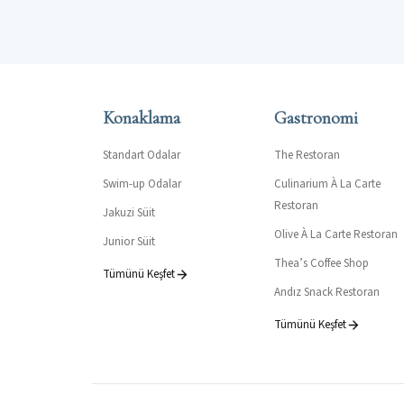
Konaklama
Gastronomi
Standart Odalar
The Restoran
Swim-up Odalar
Culinarium À La Carte
Restoran
Jakuzi Süit
Olive À La Carte Restoran
Junior Süit
Thea’s Coffee Shop
Tümünü Keşfet
Andız Snack Restoran
Tümünü Keşfet