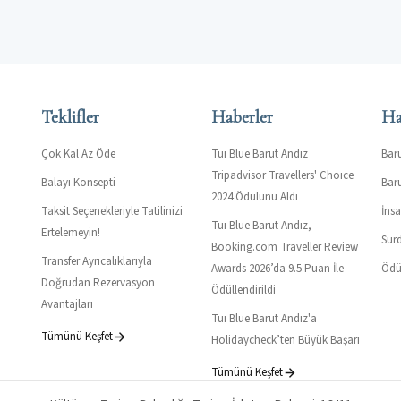
Teklifler
Haberler
Ha
Çok Kal Az Öde
Tuı Blue Barut Andız
Bar
Tripadvisor Travellers' Choıce
Balayı Konsepti
Bar
2024 Ödülünü Aldı
Taksit Seçenekleriyle Tatilinizi
İns
Tuı Blue Barut Andız,
Ertelemeyin!
Sürd
Booking.com Traveller Review
Transfer Ayrıcalıklarıyla
Awards 2026’da 9.5 Puan İle
Ödül
Doğrudan Rezervasyon
Ödüllendirildi
Avantajları
Tuı Blue Barut Andız'a
Tümünü Keşfet
Holidaycheck’ten Büyük Başarı
Tümünü Keşfet