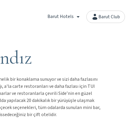
Barut Hotels
Barut Club
ndız
elik bir konaklama sunuyor ve sizi daha fazlasını
a'la carte restoranları ve daha fazlası için TUI
rlar ve restoranlarla çevrili Side’nin en güzel
lda yapılacak 20 dakikalık bir yürüyüşle ulaşmak
içecek seçenekleri, tüm odalarda sunulan mini bar,
ssedeceğiniz bir çift otelidir.