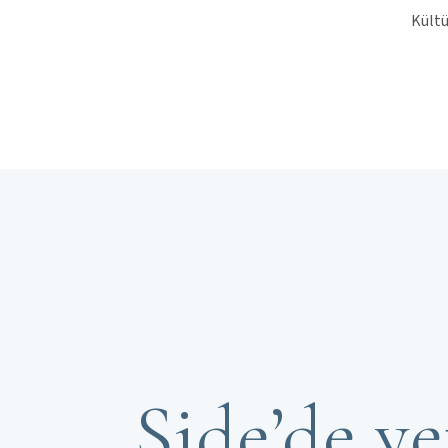
Kültü
Side’de ye