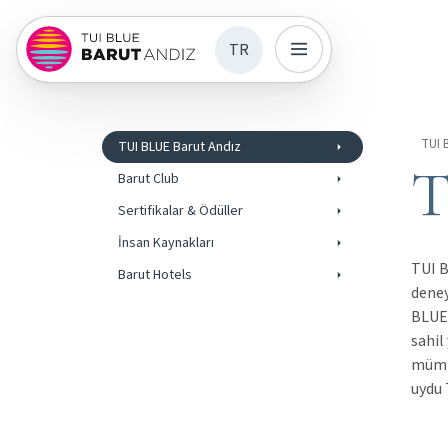
TR
TUI 
TUI BLUE Barut Andız
T
Barut Club
Sertifikalar & Ödüller
İnsan Kaynakları
TUI B
Barut Hotels
deney
BLUE 
sahil
mümk
uydu 