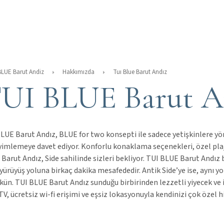
BLUE Barut Andiz
Hakkımızda
Tuı Blue Barut Andız
UI BLUE Barut A
LUE Barut Andız, BLUE for two konsepti ile sadece yetişkinlere yön
imlemeye davet ediyor. Konforlu konaklama seçenekleri, özel plajı, 
Barut Andız, Side sahilinde sizleri bekliyor. TUI BLUE Barut Andız ba
 yürüyüş yoluna birkaç dakika mesafededir. Antik Side’ye ise, aynı yo
ün. TUI BLUE Barut Andız sunduğu birbirinden lezzetli yiyecek ve 
TV, ücretsiz wi-fi erişimi ve eşsiz lokasyonuyla kendinizi çok özel hi