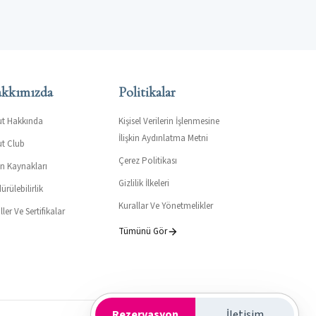
kkımızda
Politikalar
ut Hakkında
Kişisel Verilerin İşlenmesine
İlişkin Aydınlatma Metni
ut Club
Çerez Politikası
an Kaynakları
Gizlilik İlkeleri
ürülebilirlik
Kurallar Ve Yönetmelikler
ler Ve Sertifikalar
Tümünü Gör
Rezervasyon
İletişim