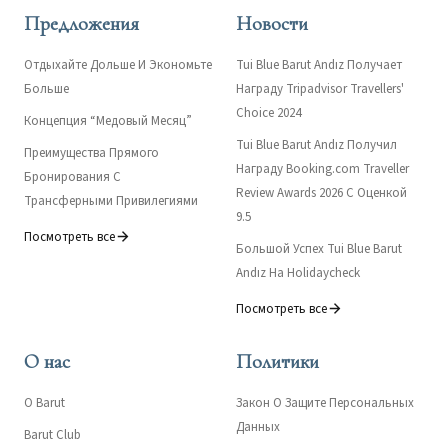
Предложения
Новости
Отдыхайте Дольше И Экономьте
Tui Blue Barut Andız Получает
Больше
Награду Tripadvisor Travellers'
Choice 2024
Концепция “Медовый Месяц”
Tui Blue Barut Andız Получил
Преимущества Прямого
Награду Booking.com Traveller
Бронирования С
Review Awards 2026 С Оценкой
Трансферными Привилегиями
9.5
Посмотреть все
Большой Успех Tui Blue Barut
Andız На Holidaycheck
Посмотреть все
О нас
Политики
О Barut
Закон О Защите Персональных
Данных
Barut Club